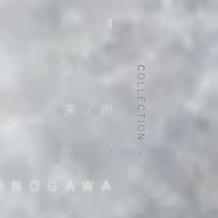
C
OLLECTION -
天
ノ
川
​
/
ANOGAWA