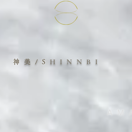
神
美/
S
HINNBI
AM