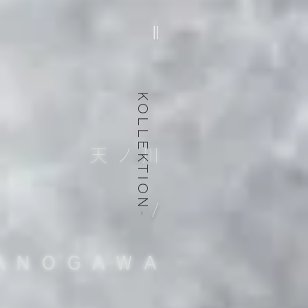
KOLLEKTION
天
ノ
川
​
/
-
ANOGAWA