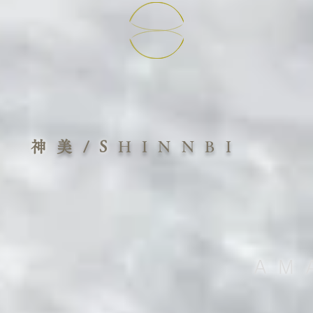
神
美/
S
HINNBI
AM