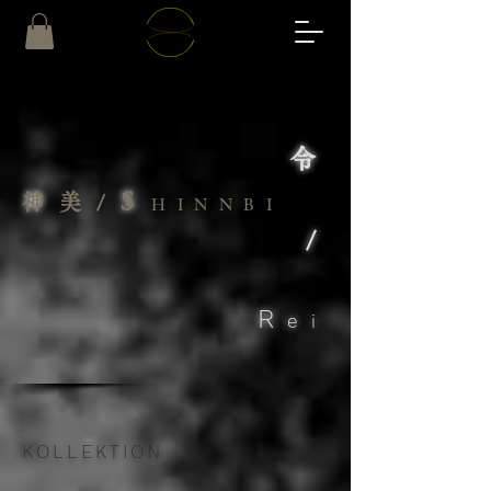
令
S
神
美/
HINNBI
/
R
ei
KOLLEKTION
-