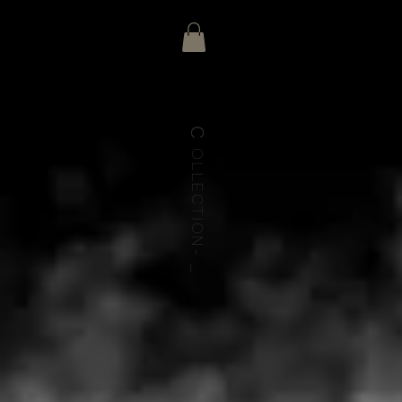
C
OLLECTION-
_