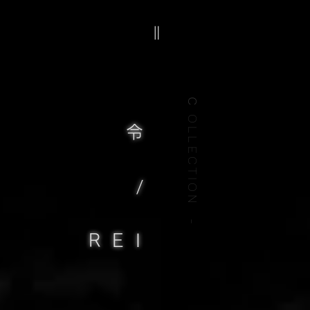
C
OLLECTION -
令
/
R
EI